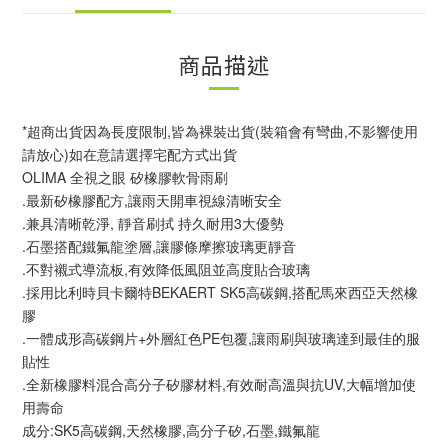
商品描述
*超商出貨因為長度限制,皆為裸裝出貨(裝箱會有彎曲,不影響使用
請放心)如在意請選擇宅配方式出貨
OLIMA 全視之眼 矽橡膠軟骨雨刷
.最新矽橡膠配方,讓雨天開車視線清晰安全
.兼具清晰乾淨, 靜音刷拭 持久耐用3大優勢
.石墨搭配鐵氟龍塗層,讓膠條摩擦玻璃更靜音
.不對襯式導流板,有效降低風阻並高度貼合玻璃
.採用比利時貝卡爾特BEKAERT SK5高碳鋼,搭配馬來西亞天然橡
膠
.一體成形高碳鋼片+外層紅色PE包覆,讓雨刷與玻璃達到最佳的服
貼性
.全新橡膠料混合高分子矽膠材料,有效耐高溫與抗UV,大幅增加使
用壽命
成分:SK5高碳鋼,天然橡膠,高分子矽,石墨,鐵氟龍