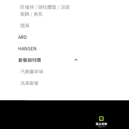
防撞條 / 頭枕腰靠 / 涼感
服飾 / 香氛
燈具
ARD
HANSEN
套餐與特價
汽美屠宰場
洗車套餐
產品客服
Support