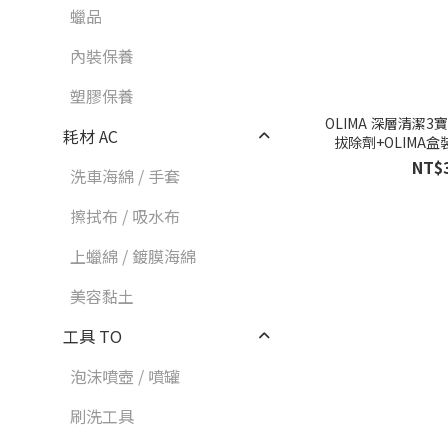
蠟品
內裝保養
塑膠保養
OLIMA 深層清潔3寶 柏油去除劑+鐵
耗材 AC
拔除劑+OLIMA盒
NT$
洗車海綿 / 手套
擦拭布 / 吸水布
上蠟綿 / 鍍膜海綿
美容黏土
工具 TO
泡沫噴壺 / 噴罐
刷洗工具