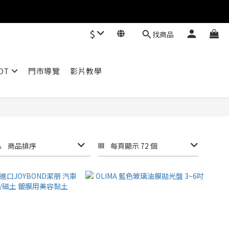
$
找商品
OT
門市導覽
影片教學
商品排序
每頁顯示 72 個