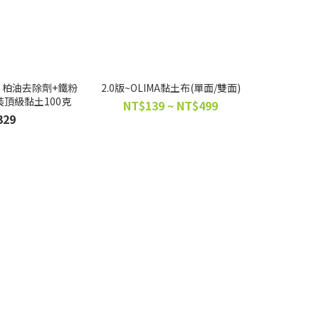
粉
2.0版~OLIMA黏土布(單面/雙面)
裝頂級黏土100克
NT$139 ~ NT$499
329