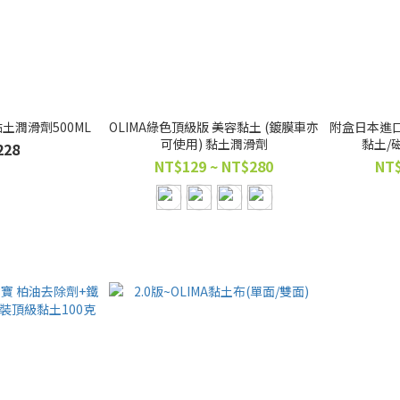
黏土潤滑劑500ML
OLIMA綠色頂級版 美容黏土 (鍍膜車亦
附盒日本進口
可使用) 黏土潤滑劑
黏土/
228
NT$129 ~ NT$280
NT$