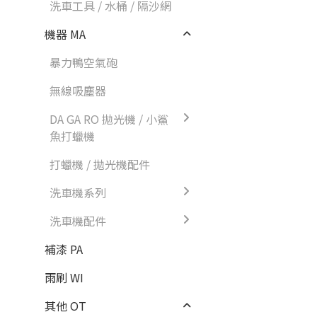
洗車工具 / 水桶 / 隔沙網
機器 MA
暴力鴨空氣砲
無線吸塵器
DA GA RO 拋光機 / 小鯊
魚打蠟機
打蠟機 / 拋光機配件
洗車機系列
洗車機配件
補漆 PA
雨刷 WI
其他 OT