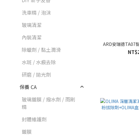
DIY 新手友善
洗車精 / 泡沫
玻璃清潔
內裝清潔
ARD安瑞德TA07
除蠟劑 / 黏土潤滑
NT$
水斑 / 水痕去除
研磨 / 拋光劑
保養 CA
玻璃鍍膜 / 撥水劑 / 雨刷
精
封體維護劑
鍍膜