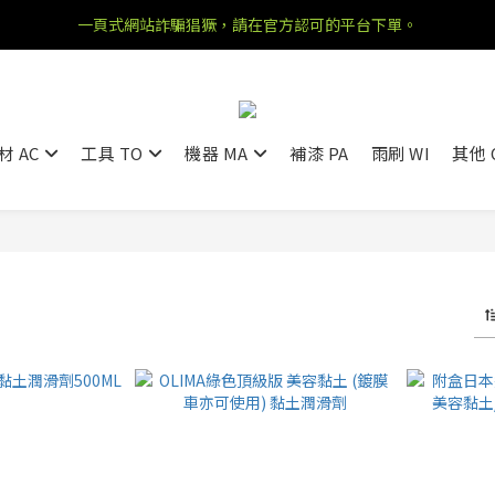
一頁式網站詐騙猖獗，請在官方認可的平台下單。
材 AC
工具 TO
機器 MA
補漆 PA
雨刷 WI
其他 
件商品