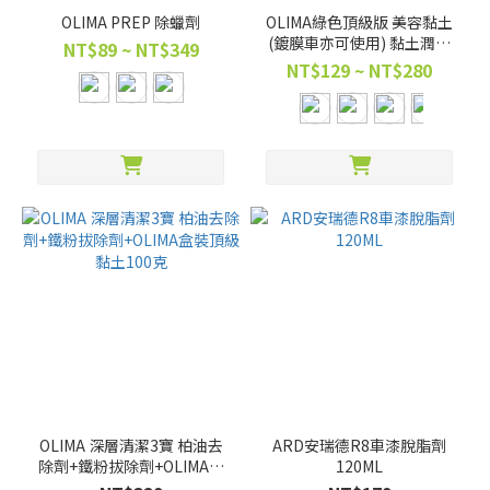
OLIMA PREP 除蠟劑
OLIMA綠色頂級版 美容黏土
(鍍膜車亦可使用) 黏土潤滑
NT$89 ~ NT$349
劑
NT$129 ~ NT$280
OLIMA 深層清潔3寶 柏油去
ARD安瑞德R8車漆脫脂劑
除劑+鐵粉拔除劑+OLIMA盒
120ML
裝頂級黏土100克