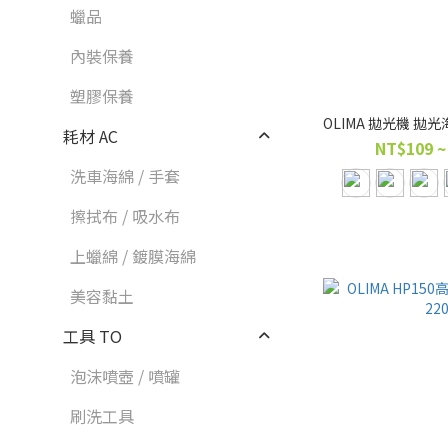
蠟品
內裝保養
塑膠保養
OLIMA 拋光機 拋
耗材 AC
NT$109 ~
洗車海綿 / 手套
擦拭布 / 吸水布
上蠟綿 / 鍍膜海綿
美容黏土
工具 TO
泡沫噴壺 / 噴罐
刷洗工具