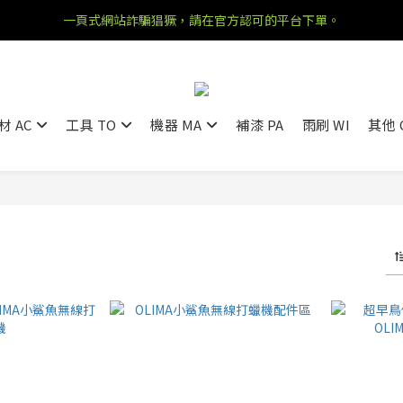
一頁式網站詐騙猖獗，請在官方認可的平台下單。
材 AC
工具 TO
機器 MA
補漆 PA
雨刷 WI
其他 
件商品