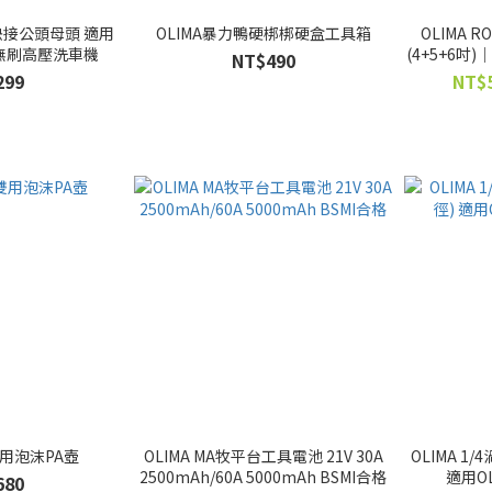
/8快接公頭母頭 適用
OLIMA暴力鴨硬梆梆硬盒工具箱
OLIMA 
B2 無刷高壓洗車機
(4+5+6
NT$490
299
NT$5
3雙用泡沫PA壺
OLIMA MA牧平台工具電池 21V 30A
OLIMA 1/
2500mAh/60A 5000mAh BSMI合格
適用O
680