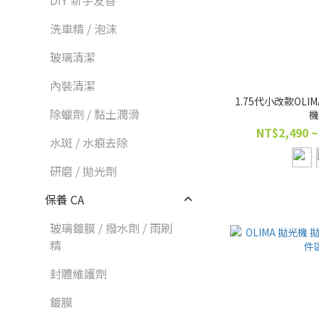
DIY 新手友善
洗車精 / 泡沫
玻璃清潔
內裝清潔
1.75代小改款OL
除蠟劑 / 黏土潤滑
NT$2,490 ~
水斑 / 水痕去除
研磨 / 拋光劑
保養 CA
玻璃鍍膜 / 撥水劑 / 雨刷
精
封體維護劑
鍍膜