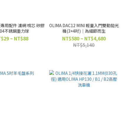
A壺專用配件 濾網 噴芯 矽膠
OLIMA DAC12 MINI 輕量入門雙動拋光
304不銹鋼重力球
機(3+4吋)｜為細節而生
$29 ~ NT$88
NT$580 ~ NT$4,680
NT$5,140