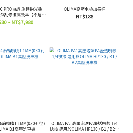
ROC PRO 無刷旋轉拋光機
OLIMA高壓水槍加長桿
吋)｜深刮修復高效率【不建議
NT$188
新手購買】
80 ~ NT$7,980
4渦輪噴嘴1.1MM(030孔徑)
OLIMA PA1高壓泡沫PA壺透明款 1/4
LIMA B1高壓洗車機
快接 適用於OLIMA HP130 / B1 / B2高