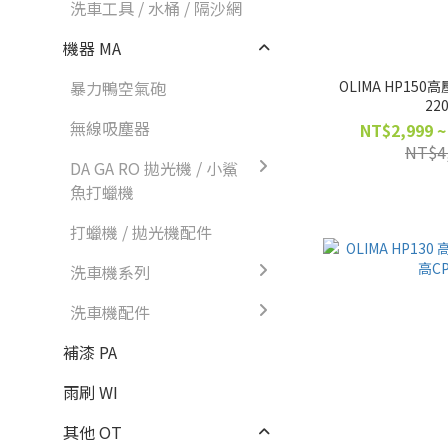
洗車工具 / 水桶 / 隔沙網
機器 MA
OLIMA HP15
暴力鴨空氣砲
22
無線吸塵器
NT$2,999 ~
NT$4
DA GA RO 拋光機 / 小鯊
魚打蠟機
打蠟機 / 拋光機配件
洗車機系列
洗車機配件
補漆 PA
雨刷 WI
其他 OT