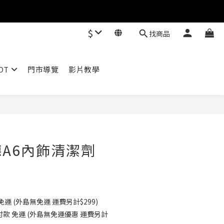
$
找商品
OT
門市導覽
影片教學
立即購買
德A6內飾清潔劑
 免運 (外島無免運 運費另計$299)
到付款 免運 (外島無免運優惠 運費另計