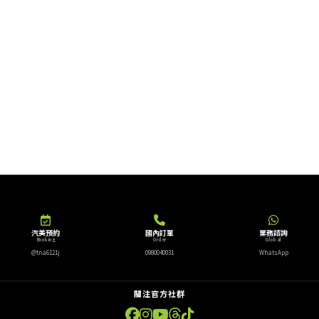
汽美預約
國內訂單
業務諮詢
Booking
Order
Global
@tna6121j
0980040031
WhatsApp
關注官方社群