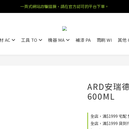
一頁式網站詐騙猖獗，請在官方認可的平台下單。
材 AC
工具 TO
機器 MA
補漆 PA
雨刷 WI
其他 
ARD安瑞
600ML
全店，滿$1999 宅配
全店，滿$1999 貨