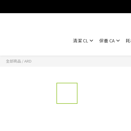
清潔 CL
保養 CA
耗
全部商品
/
ARD