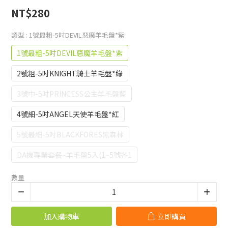
NT$280
類型
: 1號最粗-5吋DEVIL惡魔羊毛盤*紫
1號最粗-5吋DEVIL惡魔羊毛盤*紫
2號粗-5吋KNIGHT騎士羊毛盤*綠
3號中-5吋PRINCESS公主羊毛盤藍
4號細-5吋ANGEL天使羊毛盤*紅
5號最細-5吋BLACKFORES黑森林
DA機專業套餐~羊毛盤5入(1~5號各1
數量
加入購物車
立即購買