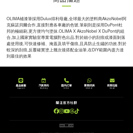
OLIMA補漆筆採用Dulux得利母廠,全球最大的塗料商AkzoNobel阿
克蘇諾貝爾合作,直接對應各車廠的色號.筆刷則是採用DuPont杜
邦的極細刷,更方便均勻塗抹.OLIMA X AkzoNobel X DuPont的組
合,加上國家實驗室專業電腦對色出品.對於細小的刮痕或漆面剝落
處使用後,可快速修補、掩蓋及填平傷痕,且具防止生鏽的功效.對於
較深的刮痕,反覆確實塗上幾次後搭配金油筆,在DIY範圍內盡力達
到最佳的效果
產品客服
汽美預約
國內訂單
業務諮詢
商務信箱
Support
Booking
Order
Global
Email
關注官方社群