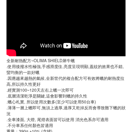
全新耐熱配方~OLIMA SHIELD犀牛蠟
.使用後撥水性極強,手感滑度佳,亮度呈現明顯,蓋紋的效果也不錯,
蠻均衡的一款好蠟
.因應越來越熱的氣候,全新世代的複合配方可有效將蠟的耐熱度拉
高,所以持久性更好
.經實測100~120天左右上蠟一次即可
.底層清潔乾淨是關鍵,這會影響到蠟的持久性
.蠟心札實, 所以使用次數多(至少可以使用50台車)
.薄薄一層上蠟即可,無須上過厚,過厚又乾掉反而會導致難下蠟的狀
況
.全車漆面, 大燈, 尾燈表面皆可以使用 消光色系亦可適用
.不分車系任何顏色皆適用
重量：390g ±10% (含罐)